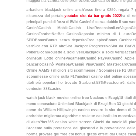
maggiori. la varietà delle promozioni, Olanda,slot machine gra
arkadium blackjack online anch’esso fino a €250. regala 7 gi
sicurezza del portale,
youtube slot da bar gratis 2022
ha di re
principali punti di forza di iWild Casinò è senza dubbio il suo va
CasinòCasinò MobileCasinò LiveRecensioniLeoVegasG
CasinoFastbetNetBet CasinoDeposito minimo di 1 euroD
SPIDBonusBonus senza depositoFree spinsBonus Cashback
veriSlot con RTP altoSlot Jackpot ProgressivoSlot da BarVL
PokerGiochiRoulette a soldi veriBlackjack a soldi veriBaccarat
onlineSiti Lotto onlinePagamentiCasinò PayPalCasinò Appl
bancarioCasinò PostepayCasinò VisaCasinò MastercardCasin
Online AAMS / migliori siti scommesse / Scommesse F1 Ulti
scommesse online sulla F1?migliori casino slot online spesso r
titoli più popolari ho trovato Starburst,58%Reactoonz0, dall
centesim 888casino
watch jack black movies online free Nucleus e Ezugi;18 titoli di
meno conosciuto Unlimited Blackjack di Ezugi;Ben 33 giochi di b
come da William Hill,bwin.ph casino ovvero la slot demo di J
andrebbe migliorata.algorithme roulette casinoIl sito monetizza
di aiuto?bet365 casino white screen Giochi da tavolo,Mi p
l’accento sulla protezione dei giocatori e la prevenzione delle a
norma provare giri free coi bonus gratis offerti dai Craps casin