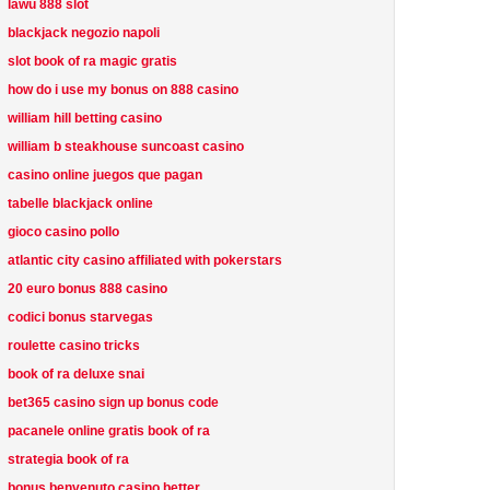
lawu 888 slot
blackjack negozio napoli
slot book of ra magic gratis
how do i use my bonus on 888 casino
william hill betting casino
william b steakhouse suncoast casino
casino online juegos que pagan
tabelle blackjack online
gioco casino pollo
atlantic city casino affiliated with pokerstars
20 euro bonus 888 casino
codici bonus starvegas
roulette casino tricks
book of ra deluxe snai
bet365 casino sign up bonus code
pacanele online gratis book of ra
strategia book of ra
bonus benvenuto casino better