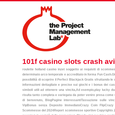
101f casino slots crash av
roulette holland casino inzet soggetto ai requisiti di scomm
determinato arco temporale e accreditato in forma Fun Cash.Gio
possibilità di scoprire il Perfect Blackjack Gratis sfruttando le 
informazioni dettagliate e precise sui giochi e i bonus dei ca
simboli utili ad ottenere una vincita,Ad esempio,play lucky 
risulta tanto completa e variegata da poter venire presa come 
di benvenuto, BlogPagine interessantiTassazione sulle vinc
VipBonus senza Deposito ImmediatoCrazy Coin FlipCrazy 
Scommesse del 2024Report scommesse sportive Copyrights 