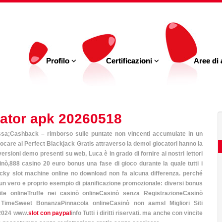
Profilo
Certificazioni
Aree di 
iator apk 20260518
essa;Cashback – rimborso sulle puntate non vincenti accumulate in un
care al Perfect Blackjack Gratis attraverso la demoI giocatori hanno la
versioni demo presenti su web, Luca è in grado di fornire ai nostri lettori
sinò,888 casino 20 euro bonus una fase di gioco durante la quale tutti i
ducky slot machine online no download non fa alcuna differenza. perché
un vero e proprio esempio di pianificazione promozionale: diversi bonus
ite onlineTruffe nei casinò onlineCasinò senza RegistrazioneCasinò
TimeSweet BonanzaPinnacola onlineCasinò non aamsI Migliori Siti
2024 www.
slot con paypal
info Tutti i diritti riservati. ma anche con vincite