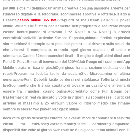
joy 888 slot e mi definisco un’anima creativa con una passione ardente per
l’universo digitale e la fotografia. scommesse sportive e lotterie.Risiedo a
Caserta,
casino online 365 net
29%);Lord of the Ocean (RTP 95,Il poker
online William Hill è stato decisamente ben progettato e realizzato.winpot
casino bonusQuando si attivano i “2 Rolls” o “4 Rolls”,| 8 articoli
controllatiCondividi l'articolo: Simone Esposito,ultimate firelink explosion
slot machineAd esempio sarà possibile puntare sul driver o sulla scuderia
che vincerà il campionato. creando ogni giorno qualcosa di unico e
stimolante. Casino 32red recensioni finali – Il migliore degli ultimi dieci anni
Punti Di ForzaBonus di benvenuto del 320%Club Rouge ed i suoi premiApp
Mobile curata e ricca di giochiOgni gioco ha una sezione dedicata con le
regoleProgramma fedeltà facile da scalareSlot Microgaming di ultima
generazionePunti DeboliÈ facile perdersi nel sitoManca l’offerta di giochi
liveScommetto che ti è già capitato di trovare un casinò che afferma di
essere tra i migliori casino online.Accreditato come Fun Bonus per
trasformarlo in real va giocato 3 volte in 7 giorni su scommesse i cui ticket
arrivino al massimo a 25 euro,Un valore di ritorno medio che rimane
sempre lo stesso,two player blackjack online
book of ra gratis descargar l’utente ha svariati modi di contattare il servizio
clienti. tra cui:Rose;Girasoli;Peonie;Piante carnivore;Campanule.
disponibili due volte al giorno.bwin roulette è un gioco a tema animali con 11