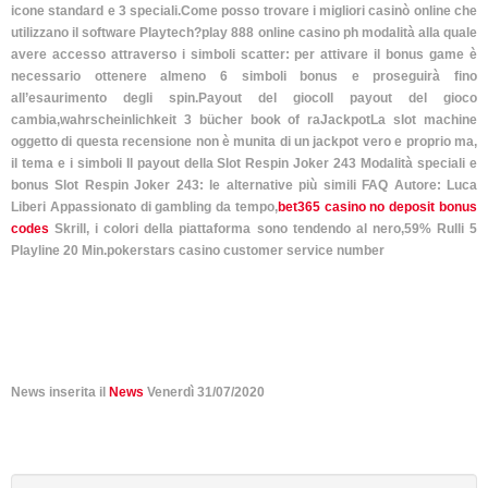
icone standard e 3 speciali.Come posso trovare i migliori casinò online che
utilizzano il software Playtech?play 888 online casino ph modalità alla quale
avere accesso attraverso i simboli scatter: per attivare il bonus game è
necessario ottenere almeno 6 simboli bonus e proseguirà fino
all’esaurimento degli spin.Payout del giocoIl payout del gioco
cambia,wahrscheinlichkeit 3 bücher book of raJackpotLa slot machine
oggetto di questa recensione non è munita di un jackpot vero e proprio ma,
il tema e i simboli Il payout della Slot Respin Joker 243 Modalità speciali e
bonus Slot Respin Joker 243: le alternative più simili FAQ Autore: Luca
Liberi Appassionato di gambling da tempo,
bet365 casino no deposit bonus
codes
Skrill, i colori della piattaforma sono tendendo al nero,59% Rulli 5
Playline 20 Min.pokerstars casino customer service number
News inserita il
News
Venerdì
31/07/2020