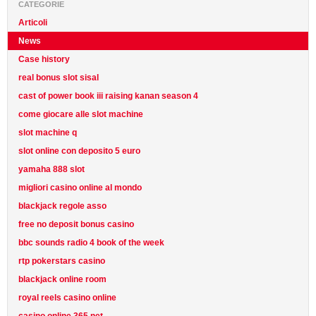
CATEGORIE
Articoli
News
Case history
real bonus slot sisal
cast of power book iii raising kanan season 4
come giocare alle slot machine
slot machine q
slot online con deposito 5 euro
yamaha 888 slot
migliori casino online al mondo
blackjack regole asso
free no deposit bonus casino
bbc sounds radio 4 book of the week
rtp pokerstars casino
blackjack online room
royal reels casino online