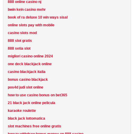
888 online casino nj
bwin kein casino mehr
book of ra deluxe 10 win ways sisal
online slots pay with mobile
casino slots mod
888 slot gratis
888 setia slot
migliori casino online 2024
one deck blackjack online
casino blackjack italia
bonus casino blackjack
pos4d judi slot online
how to use casino bonus on bet365
21 black jack online pelicula
karaoke roulette
black jack lottomatica
slot machines free online gratis