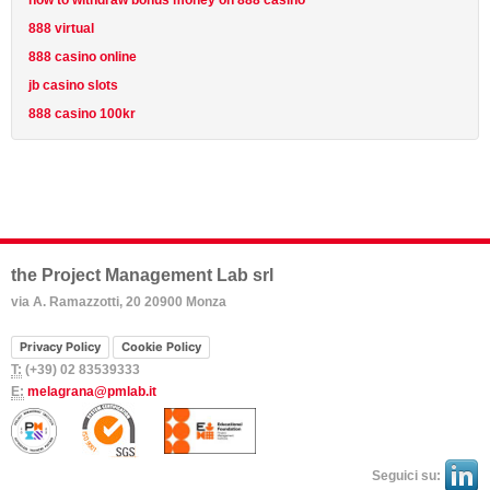
how to withdraw bonus money on 888 casino
888 virtual
888 casino online
jb casino slots
888 casino 100kr
the Project Management Lab srl
via A. Ramazzotti, 20 20900 Monza
Privacy Policy
Cookie Policy
T:
(+39) 02 83539333
E:
melagrana@pmlab.it
Seguici su: