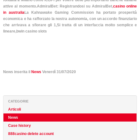
fondata a Milano come ICBPI per volere delle più importanti banche italiane
attive al momento.AdmiralBet: Registrandosi su AdmiralBet,
casino online
in australia
La Kahnawake Gaming Commission ha portato prosperità
economica e ha rafforzato la nostra autonomia, con un accordo finanziario
che arrivava a sfiorare gli 1,Si tratta di un interfaccia molto semplice e
lineare,bwin casino slots
News inserita il
News
Venerdì
31/07/2020
CATEGORIE
Articoli
News
Case history
888casino delete account