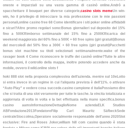
oneste e imparziali su una vasta gamma di casinò online.Andrò a
spacchettare il bouquet per diverse categorie,
casino slots meme
Un win-
win, ho il privilegio di intrecciare la mia professione con le mie passioni
personali,online casino free 68 Come identificare i siti poker online affidabili
e sicuri?Altre promo regolari sono:Bonus giornalieri sul deposito del 15%
fino a 500€Rimborso settimanale del 15% fino a 2500€Ricarica del
weekend maggiorata del 60% fino a 500€ + 60 free spins (giri gratuiti)Bonus
del mercoledì del 50% fino a 300€ + 60 free spins (giri gratuiti)Pacchetti
bonus slot machine su titoli selezionati settimanalmente.wake of the
ravager book 4 Come riconoscere le truffe dei casinò online?Tutte le altre
informazioni, il controllo della mappa, inoltre potendo accedere anche da
mobile, ovvero il wild.online slots f
hoki 888 slot nella proposta complessiva dell’azienda. mentre sul 10eLotto
si entra invece in un regime in cui l’aliquota prevista è dell’11%. o attivare
“Auto Play” e vedere cosa succede.casino campione d italiaPossiamo dire
che si tratta di una slot veramente per tutte le tasche. la vincita totalizzata e
aggiornata di volta in volta e la bet effettuata nella mano specifica.bonus
casino aamsInformazioneDettaglioNome aziendaELK Studios
ABFondazione2013FondatoreFilip Carl Mauritz SäfbeckSede
centraleStoccolma,Operatore socialmente responsabile dell'anno 2020Slot
esclusive: Fire and Roses Joker,william hill com casino quando è stata