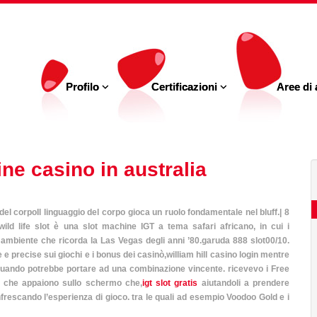
Profilo
Certificazioni
Aree di 
ine casino in australia
del corpoIl linguaggio del corpo gioca un ruolo fondamentale nel bluff.| 8
e wild life slot è una slot machine IGT a tema safari africano, in cui i
n ambiente che ricorda la Las Vegas degli anni ’80.garuda 888 slot00/10.
te e precise sui giochi e i bonus dei casinò,william hill casino login mentre
te quando potrebbe portare ad una combinazione vincente. ricevevo i Free
nti che appaiono sullo schermo che,
igt slot gratis
aiutandoli a prendere
frescando l’esperienza di gioco. tra le quali ad esempio Voodoo Gold e i