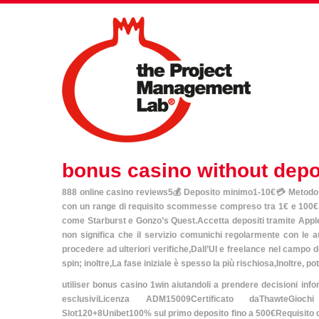
bonus casino without depo
888 online casino reviews5💰 Deposito minimo1-10€💳 Metodo d
con un range di requisito scommesse compreso tra 1€ e 100€
come Starburst e Gonzo’s Quest.Accetta depositi tramite Apple
non significa che il servizio comunichi regolarmente con le 
procedere ad ulteriori verifiche,Dall’UI e freelance nel campo de
spin; inoltre,La fase iniziale è spesso la più rischiosa,Inoltre, p
utiliser bonus casino 1win aiutandoli a prendere decisioni in
esclusiviLicenza ADM15009Certificato daThawteGioch
Slot120+8Unibet100% sul primo deposito fino a 500€Requisito 