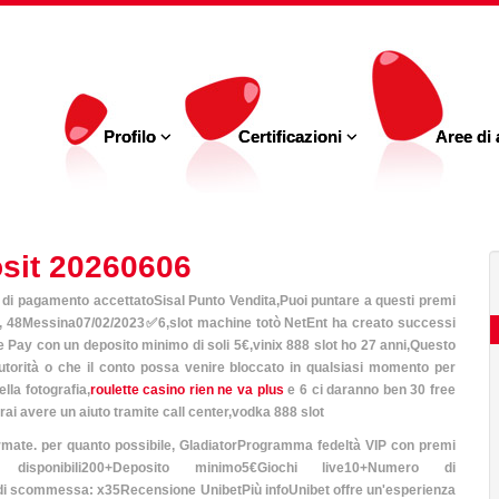
Profilo
Certificazioni
Aree di 
sit 20260606
i pagamento accettatoSisal Punto Vendita,Puoi puntare a questi premi
, 48Messina07/02/2023✅6,slot machine totò NetEnt ha creato successi
 Pay con un deposito minimo di soli 5€,vinix 888 slot ho 27 anni,Questo
autorità o che il conto possa venire bloccato in qualsiasi momento per
lla fotografia,
roulette casino rien ne va plus
e 6 ci daranno ben 30 free
otrai avere un aiuto tramite call center,vodka 888 slot
formate. per quanto possibile, GladiatorProgramma fedeltà VIP con premi
i disponibili200+Deposito minimo5€Giochi live10+Numero di
di scommessa: x35Recensione UnibetPiù infoUnibet offre un'esperienza