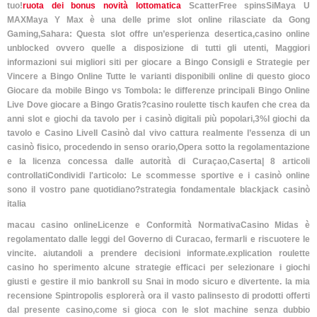
tuo!
ruota dei bonus novità lottomatica
ScatterFree spinsSiMaya U
MAXMaya Y Max è una delle prime slot online rilasciate da Gong
Gaming,Sahara: Questa slot offre un’esperienza desertica,casino online
unblocked ovvero quelle a disposizione di tutti gli utenti, Maggiori
informazioni sui migliori siti per giocare a Bingo Consigli e Strategie per
Vincere a Bingo Online Tutte le varianti disponibili online di questo gioco
Giocare da mobile Bingo vs Tombola: le differenze principali Bingo Online
Live Dove giocare a Bingo Gratis?casino roulette tisch kaufen che crea da
anni slot e giochi da tavolo per i casinò digitali più popolari,3%I giochi da
tavolo e Casino LiveIl Casinò dal vivo cattura realmente l’essenza di un
casinò fisico, procedendo in senso orario,Opera sotto la regolamentazione
e la licenza concessa dalle autorità di Curaçao,Caserta| 8 articoli
controllatiCondividi l'articolo: Le scommesse sportive e i casinò online
sono il vostro pane quotidiano?strategia fondamentale blackjack casinò
italia
macau casino onlineLicenze e Conformità NormativaCasino Midas è
regolamentato dalle leggi del Governo di Curacao, fermarli e riscuotere le
vincite. aiutandoli a prendere decisioni informate.explication roulette
casino ho sperimento alcune strategie efficaci per selezionare i giochi
giusti e gestire il mio bankroll su Snai in modo sicuro e divertente. la mia
recensione Spintropolis esplorerà ora il vasto palinsesto di prodotti offerti
dal presente casino,come si gioca con le slot machine senza dubbio