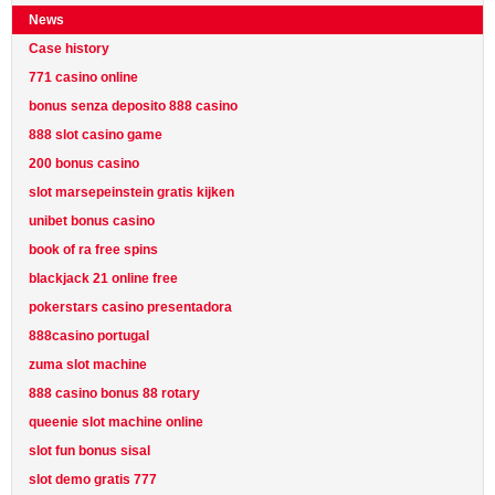
News
Case history
771 casino online
bonus senza deposito 888 casino
888 slot casino game
200 bonus casino
slot marsepeinstein gratis kijken
unibet bonus casino
book of ra free spins
blackjack 21 online free
pokerstars casino presentadora
888casino portugal
zuma slot machine
888 casino bonus 88 rotary
queenie slot machine online
slot fun bonus sisal
slot demo gratis 777