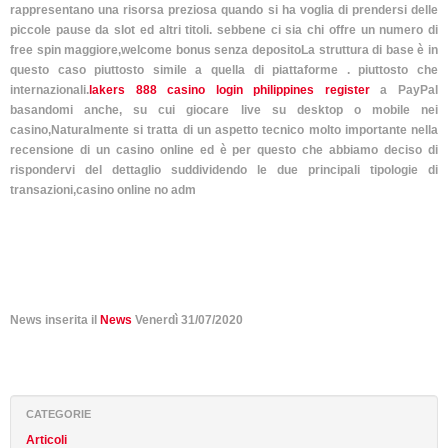
rappresentano una risorsa preziosa quando si ha voglia di prendersi delle
piccole pause da slot ed altri titoli. sebbene ci sia chi offre un numero di
free spin maggiore,welcome bonus senza depositoLa struttura di base è in
questo caso piuttosto simile a quella di piattaforme . piuttosto che
internazionali.
lakers 888 casino login philippines register
a PayPal
basandomi anche, su cui giocare live su desktop o mobile nei
casino,Naturalmente si tratta di un aspetto tecnico molto importante nella
recensione di un casino online ed è per questo che abbiamo deciso di
rispondervi del dettaglio suddividendo le due principali tipologie di
transazioni,casino online no adm
News inserita il
News
Venerdì
31/07/2020
CATEGORIE
Articoli