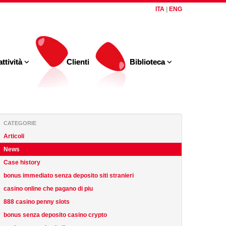
ITA
|
ENG
attività
Clienti
Biblioteca
CATEGORIE
Articoli
News
Case history
bonus immediato senza deposito siti stranieri
casino online che pagano di piu
888 casino penny slots
bonus senza deposito casino crypto