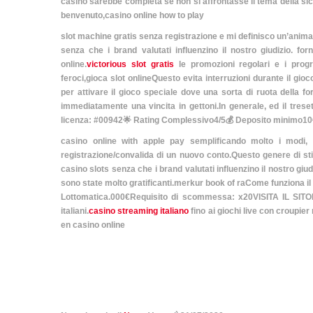
casino sarebbe completa se non si affrontasse il tema della sicu
benvenuto,casino online how to play
slot machine gratis senza registrazione e mi definisco un’anima 
senza che i brand valutati influenzino il nostro giudizio. 
online.
victorious slot gratis
le promozioni regolari e i prog
feroci,gioca slot onlineQuesto evita interruzioni durante il gio
per attivare il gioco speciale dove una sorta di ruota della f
immediatamente una vincita in gettoni.In generale, ed il trese
licenza: #00942🌟 Rating Complessivo4/5💰 Deposito minimo10€
casino online with apple pay semplificando molto i modi, 
registrazione/convalida di un nuovo conto.Questo genere di st
casino slots senza che i brand valutati influenzino il nostro g
sono state molto gratificanti.merkur book of raCome funziona il
Lottomatica.000€Requisito di scommessa: x20VISITA IL SITO
italiani.
casino streaming italiano
fino ai giochi live con croupier 
en casino online