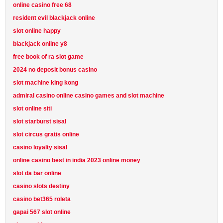
online casino free 68
resident evil blackjack online
slot online happy
blackjack online y8
free book of ra slot game
2024 no deposit bonus casino
slot machine king kong
admiral casino online casino games and slot machine
slot online siti
slot starburst sisal
slot circus gratis online
casino loyalty sisal
online casino best in india 2023 online money
slot da bar online
casino slots destiny
casino bet365 roleta
gapai 567 slot online