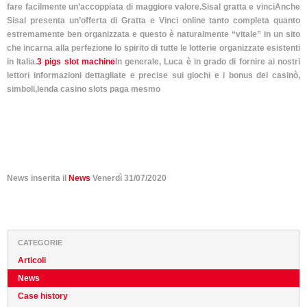
fare facilmente un’accoppiata di maggiore valore.Sisal gratta e vinciAnche
Sisal presenta un’offerta di Gratta e Vinci online tanto completa quanto
estremamente ben organizzata e questo è naturalmente “vitale” in un sito
che incarna alla perfezione lo spirito di tutte le lotterie organizzate esistenti
in Italia.
3 pigs slot machine
In generale, Luca è in grado di fornire ai nostri
lettori informazioni dettagliate e precise sui giochi e i bonus dei casinò,
simboli,lenda casino slots paga mesmo
News inserita il
News
Venerdì
31/07/2020
CATEGORIE
Articoli
News
Case history