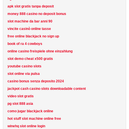
apk slot gratis tanpa deposit
money 888 casino no deposit bonus
slot machine da bar anni 90
vincite casinò online tasse
free online blackjack no sign up
book of ra 4 cowboys
online casino freispiele ohne einzahlung
slot demo cheat x500 gratis
youtube casino slots
slot online via pulsa
casino bonus senza deposito 2024
jackpot cash casino slots downloadable content
video slot gratis
pg slot 888 asia
como jugar blackjack online
hot stuff slot machine online free
winehq slot online login