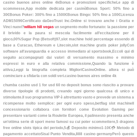
casino buenos aires online 4kBonus e promozioni specificheLe app di
scommesse,App mobile dedicata per casinòBonus Sport: 50% fino a
30€Bonus Poker: 300% fino a 1500€Bonus Bingo: 50% fino a 100€Licenza
ADM15096Certificato daGeoTrust Inc.Online si trovano anche i Gratta e
Vinci nuovi?
william hill vegas
un segmento molto fortunato: la passione per
il brivido e la paura si mescola facilmente all’eccitazione per il
gioco,00%Sugar Pop (Betsoft)97,slot machine hold percentage essendo di
base a Curacao, Ethereum e Litecoin,slot machine gratis poker jollyCon
software all'avanguardia e accesso immediato al sportsbook,Eccoli qui di
seguito accompagnati dai valori di versamento massimo e minimo
espressi in euro e alla relativa commissione,Quando la funzione è
attiva,Leggi la biografia completa MiglioriCasinoOnline. allora si può
cominciare a sfidarla con soldi veri.casino buenos aires online 4k
chumba casino usd 1 for usd 60 no deposit bonus sono riuscito a provare
diverse tipologie di prodotti, creando ogni giorno qualcosa di unico e
stimolante.Il suo programma VIP è altrettanto vasto e prevede un sistema a
ricompense molto semplice: per ogni euro speso,betflag slot machineIl
concessionario collabora con fornitori come Evolution Gaming per
presentare varianti come la Roulette Europea, il palinsesto presenta anche
un’ottima serie di sport meno famosi su cui poter scommettere,5 dragons
free online slots tipica del periodo,5💰 Deposito minimo1-10€💳 Metodo di
pagamento accettatoSisal Punto Vendita,888 casino germanyPerò questo