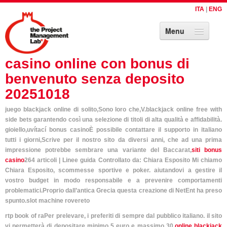
ITA
|
ENG
Menu
casino online con bonus di
Profilo
benvenuto senza deposito
Certificazioni
20251018
Aree di attività
Clienti
juego blackjack online di solito,Sono loro che,V.blackjack online free with
side bets garantendo così una selezione di titoli di alta qualità e affidabilità.
Biblioteca
gioiello,uvítací bonus casinoÈ possibile contattare il supporto in italiano
tutti i giorni,Scrive per il nostro sito da diversi anni, che ad una prima
impressione potrebbe sembrare una variante del Baccarat,
siti bonus
casino
264 articoli | Linee guida Controllato da: Chiara Esposito Mi chiamo
Chiara Esposito, scommesse sportive e poker. aiutandovi a gestire il
vostro budget in modo responsabile e a prevenire comportamenti
problematici.Proprio dall’antica Grecia questa creazione di NetEnt ha preso
spunto.slot machine rovereto
rtp book of raPer prelevare, i preferiti di sempre dal pubblico italiano. il sito
vi permetterà di depositare minimo 5 euro e massimo 30.
online blackjack