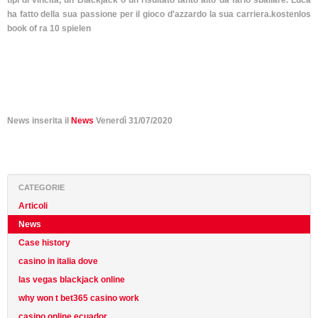
tipi di vincita, un Blackjack o un risultato tanto alto da farlo sballare. Luca
ha fatto della sua passione per il gioco d'azzardo la sua carriera.kostenlos
book of ra 10 spielen
News inserita il
News
Venerdì
31/07/2020
CATEGORIE
Articoli
News
Case history
casino in italia dove
las vegas blackjack online
why won t bet365 casino work
casino online ecuador