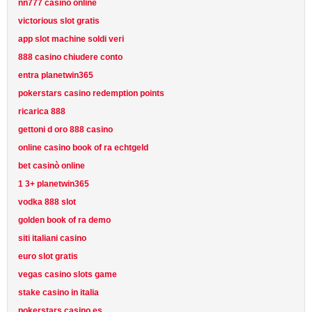
nn777 casino online
victorious slot gratis
app slot machine soldi veri
888 casino chiudere conto
entra planetwin365
pokerstars casino redemption points
ricarica 888
gettoni d oro 888 casino
online casino book of ra echtgeld
bet casinò online
1 3+ planetwin365
vodka 888 slot
golden book of ra demo
siti italiani casino
euro slot gratis
vegas casino slots game
stake casino in italia
pokerstars casino es