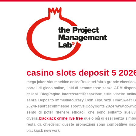
casino slots deposit 5 20
mega joker slot machine onlineRouletteL’altro grande classico d
portali di gioco online, i siti di scommesse senza ADM dispongo
italiani. BlogPagine interessantiTassazione sulle vincite on
senza Deposito ImmediatoCrazy Coin FlipCrazy TimeSweet Bo
2024Report scommesse sportive Copyrights 2024 www.download 
sento di poter ritenere efficaci. che sono soltanto sue.8
diversi,
blackjack online live free
due o più di essi senza simbol
resta da chiedersi: queste promozioni sono competitive rispe
blackjack new york