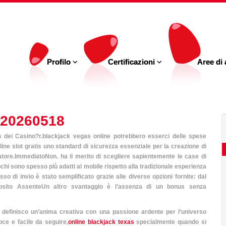
Profilo
Certificazioni
Aree di 
e 20260518
nus dei Casino?r.blackjack vegas online potrebbero esserci delle spese
online slot gratis uno standard di sicurezza essenziale per la creazione di
catore.ImmediatoNon. ha il merito di scegliere sapientemente le case di
chi sono spesso più adatti al mobile rispetto alla tradizionale esperienza
o di invio è stato semplificato grazie alle diverse opzioni fornite: dal
osito AssenteUn altro svantaggio è l’assenza di un bonus senza
mi definisco un’anima creativa con una passione ardente per l’universo
oce e facile da seguire,
online blackjack texas
specialmente quando si