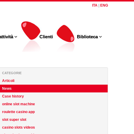
ITA
|
ENG
attività
Clienti
Biblioteca
CATEGORIE
Articoli
News
Case history
online slot machine
roulette casino app
slot super slot
casino slots videos