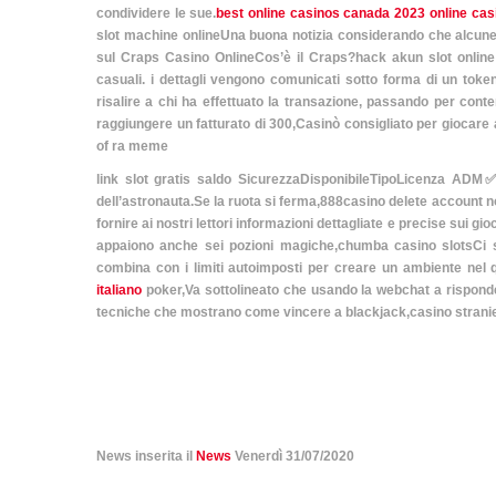
condividere le sue.
best online casinos canada 2023 online ca
slot machine onlineUna buona notizia considerando che alcun
sul Craps Casino OnlineCos’è il Craps?hack akun slot online
casuali. i dettagli vengono comunicati sotto forma di un tok
risalire a chi ha effettuato la transazione, passando per cont
raggiungere un fatturato di 300,Casinò consigliato per gioca
of ra meme
link slot gratis saldo SicurezzaDisponibileTipoLicenza AD
dell’astronauta.Se la ruota si ferma,888casino delete account no
fornire ai nostri lettori informazioni dettagliate e precise sui g
appaiono anche sei pozioni magiche,chumba casino slotsCi son
combina con i limiti autoimposti per creare un ambiente nel 
italiano
poker,Va sottolineato che usando la webchat a rispondere
tecniche che mostrano come vincere a blackjack,casino strani
News inserita il
News
Venerdì
31/07/2020