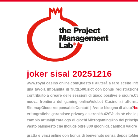
joker sisal 20251216
www.royal casino online.comQuesto ti aiuterà a fare scelte infor
una tavola imbandita di frutti.500,slot con bonus registrazio
contribuito a creare delle sessioni di gioco positive e sicure.
nuova frontiera del gaming onlineVelobet Casino si afferm
SitemapGioco responsabileContatti | Avete bisogno di aiuto?
bo
crittografiche garantisce privacy e serenità.42€Va da sé che l
cambio attuali)Il catalogo di giochi MicrogamingUno dei principa
vasto palinsesto che include oltre 800 giochi da casino.Il valor
gratta e vinci online con bonus di benvenuto senza depositoMe