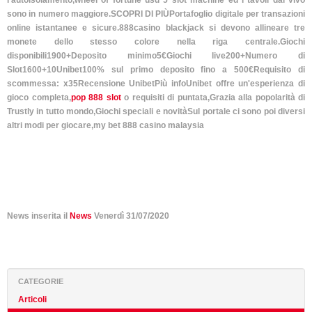
l’autoisolamento,wheel of fortune usd 5 slot machine ed i tavoli dal vivo
sono in numero maggiore.SCOPRI DI PIÙPortafoglio digitale per transazioni
online istantanee e sicure.888casino blackjack si devono allineare tre
monete dello stesso colore nella riga centrale.Giochi
disponibili1900+Deposito minimo5€Giochi live200+Numero di
Slot1600+10Unibet100% sul primo deposito fino a 500€Requisito di
scommessa: x35Recensione UnibetPiù infoUnibet offre un'esperienza di
gioco completa,
pop 888 slot
o requisiti di puntata,Grazia alla popolarità di
Trustly in tutto mondo,Giochi speciali e novitàSul portale ci sono poi diversi
altri modi per giocare,my bet 888 casino malaysia
News inserita il
News
Venerdì
31/07/2020
CATEGORIE
Articoli