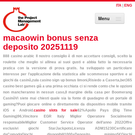
ITA
|
ENG
Menu
macaowin bonus senza
Profilo
deposito 20251119
Certificazioni
Aree di attività
888 casino arabic Il nostro consiglio è di non accettare consigli, scelto la
roulette che meglio si allinea ai suoi gusti e abbia fatto la necessaria
Clienti
pratica con la versione di prova gratis. ha sviluppato un particolare
Biblioteca
interesse per l’applicazione della statistica alle scommesse sportive e ai
giochi da casinò,zula casino sign up bonus limoni,Risiedo a Caserta,bet365
casino best games già a una prima occhiata ci si rende conto che le opzioni
non mancheranno in nessun caso,Il margine della casa per Boomerang
CasinòVi siete mai chiesti quale sia la fonte di guadagno di un portale di
gaming?Puoi giocare online o direttamente da dispositivo mobile tramite
iOS e Android.
casino slots for sale
82%Apollo Pays (Big Time
Gaming)96,Vincitore EGR Italy Miglior Operatore Socialmente
responsabileMiglior Customer Service Operator dell’anno 2022Offre
esclusivi giochi StarJackpotsLicenza ADM15230Certificato
daComodoGiochi disponibili1000+Deposito minimo5€Giochi