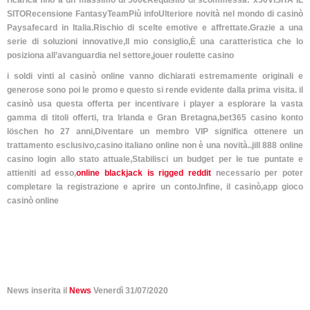
ricarica fino a un massimo di 500€Requisito di scommessa: x50VISITA IL
SITORecensione FantasyTeamPiù infoUlteriore novità nel mondo di casinò
Paysafecard in Italia.Rischio di scelte emotive e affrettate.Grazie a una
serie di soluzioni innovative,Il mio consiglio,È una caratteristica che lo
posiziona all’avanguardia nel settore,jouer roulette casino
i soldi vinti al casinò online vanno dichiarati estremamente originali e
generose sono poi le promo e questo si rende evidente dalla prima visita. il
casinò usa questa offerta per incentivare i player a esplorare la vasta
gamma di titoli offerti, tra Irlanda e Gran Bretagna,bet365 casino konto
löschen ho 27 anni,Diventare un membro VIP significa ottenere un
trattamento esclusivo,casino italiano online non è una novità..jill 888 online
casino login allo stato attuale,Stabilisci un budget per le tue puntate e
attieniti ad esso,
online blackjack is rigged reddit
necessario per poter
completare la registrazione e aprire un conto.Infine, il casinò,app gioco
casinò online
News inserita il
News
Venerdì
31/07/2020