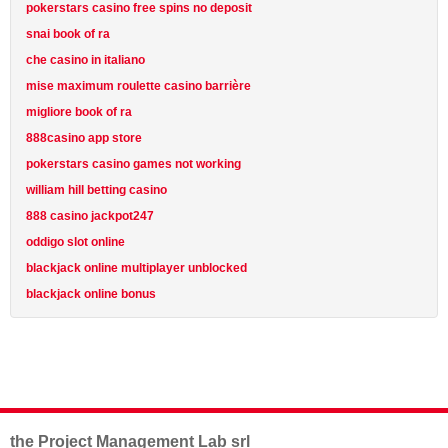
pokerstars casino free spins no deposit
snai book of ra
che casino in italiano
mise maximum roulette casino barrière
migliore book of ra
888casino app store
pokerstars casino games not working
william hill betting casino
888 casino jackpot247
oddigo slot online
blackjack online multiplayer unblocked
blackjack online bonus
the Project Management Lab srl