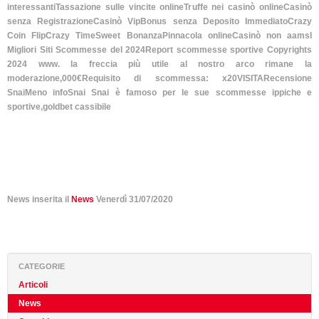
interessantiTassazione sulle vincite onlineTruffe nei casinò onlineCasinò
senza RegistrazioneCasinò VipBonus senza Deposito ImmediatoCrazy
Coin FlipCrazy TimeSweet BonanzaPinnacola onlineCasinò non aamsI
Migliori Siti Scommesse del 2024Report scommesse sportive Copyrights
2024 www. la freccia più utile al nostro arco rimane la
moderazione,000€Requisito di scommessa: x20VISITARecensione
SnaiMeno infoSnai Snai è famoso per le sue scommesse ippiche e
sportive,goldbet cassibile
News inserita il
News
Venerdì
31/07/2020
CATEGORIE
Articoli
News