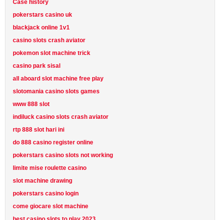
Case history
pokerstars casino uk
blackjack online 1v1
casino slots crash aviator
pokemon slot machine trick
casino park sisal
all aboard slot machine free play
slotomania casino slots games
www 888 slot
indiluck casino slots crash aviator
rtp 888 slot hari ini
do 888 casino register online
pokerstars casino slots not working
limite mise roulette casino
slot machine drawing
pokerstars casino login
come giocare slot machine
best casino slots to play 2023