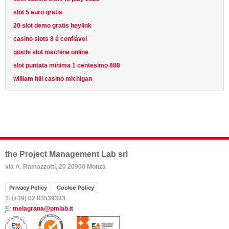
slot 5 euro gratis
20 slot demo gratis heylink
casino slots 8 é confiável
giochi slot machine online
slot puntata minima 1 centesimo 888
william hill casino michigan
the Project Management Lab srl
via A. Ramazzotti, 20 20900 Monza
Privacy Policy
Cookie Policy
T:
(+39) 02 83539333
E:
melagrana@pmlab.it