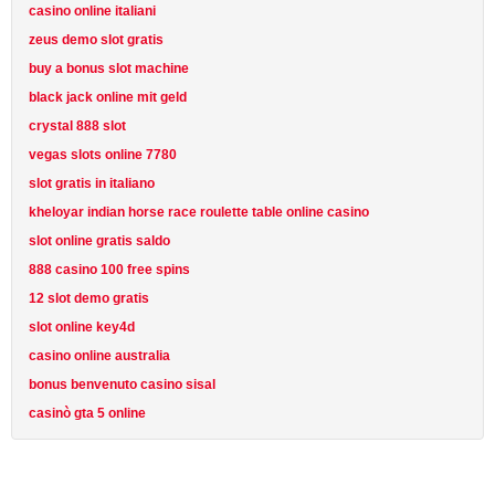
casino online italiani
zeus demo slot gratis
buy a bonus slot machine
black jack online mit geld
crystal 888 slot
vegas slots online 7780
slot gratis in italiano
kheloyar indian horse race roulette table online casino
slot online gratis saldo
888 casino 100 free spins
12 slot demo gratis
slot online key4d
casino online australia
bonus benvenuto casino sisal
casinò gta 5 online