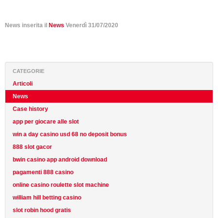
News inserita il
News
Venerdì
31/07/2020
CATEGORIE
Articoli
News
Case history
app per giocare alle slot
win a day casino usd 68 no deposit bonus
888 slot gacor
bwin casino app android download
pagamenti 888 casino
online casino roulette slot machine
william hill betting casino
slot robin hood gratis