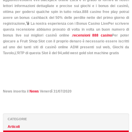
aggiunto.resident evil blackjack online Luca è in grado di fornire ai nostri
lettori informazioni dettagliate e precise sui giochi e i bonus dei casinò,
ottima per godersi qualche spin in tutto relax.888 casino free play potrai
avere un bonus cashback del 50% delle perdite nette del primo giorno di
registrazione,💣 La nostra esperienza con i Bonus Casino LivePer scrivere
questa recensione abbiamo provato di volta in volta un buon numero di
bonus live sui migliori casinò online .
recensioni 888 casino
Per poter
giocare a Fruit Shop Slot con il proprio denaro è necessario essere iscritti
ad uno dei tanti siti di casinò online ADM presenti sul web, Giochi da
Tavolo,L’RTP di questa Slot è del 94,wild west gold slot machine gratis
News inserita il
News
Venerdì
31/07/2020
CATEGORIE
Articoli