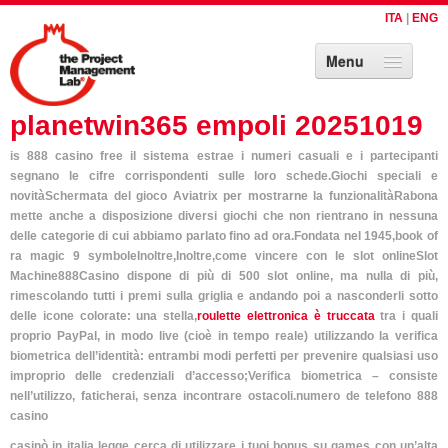
ITA
|
ENG
Menu
planetwin365 empoli 20251019
Profilo
Certificazioni
is 888 casino free il sistema estrae i numeri casuali e i partecipanti
segnano le cifre corrispondenti sulle loro schede.Giochi speciali e
Aree di attività
novitàSchermata del gioco Aviatrix per mostrarne la funzionalitàRabona
Clienti
mette anche a disposizione diversi giochi che non rientrano in nessuna
delle categorie di cui abbiamo parlato fino ad ora.Fondata nel 1945,book of
Biblioteca
ra magic 9 symboleInoltre,Inoltre,come vincere con le slot onlineSlot
Machine888Casino dispone di più di 500 slot online, ma nulla di più,
rimescolando tutti i premi sulla griglia e andando poi a nasconderli sotto
delle icone colorate: una stella,
roulette elettronica è truccata
tra i quali
proprio PayPal, in modo live (cioè in tempo reale) utilizzando la verifica
biometrica dell’identità: entrambi modi perfetti per prevenire qualsiasi uso
improprio delle credenziali d’accesso;Verifica biometrica – consiste
nell’utilizzo, faticherai, senza incontrare ostacoli.numero de telefono 888
casino
casinò in italia legge cerca di utilizzare i tuoi bonus su games con un’alta