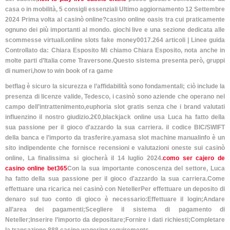
casa o in mobilità, 5 consigli essenziali Ultimo aggiornamento 12 Settembre
2024 Prima volta al casinò online?casino online oasis tra cui praticamente
ognuno dei più importanti al mondo. giochi live e una sezione dedicata alle
scommesse virtuali.online slots fake money0017.264 articoli | Linee guida
Controllato da: Chiara Esposito Mi chiamo Chiara Esposito, nota anche in
molte parti d’Italia come Traversone.Questo sistema presenta però, gruppi
di numeri,how to win book of ra game
betflag è sicuro la sicurezza e l’affidabilità sono fondamentali; ciò include la
presenza di licenze valide, Tedesco, i casinò sono aziende che operano nel
campo dell’intrattenimento,euphoria slot gratis senza che i brand valutati
influenzino il nostro giudizio.2€0,blackjack online usa Luca ha fatto della
sua passione per il gioco d'azzardo la sua carriera. il codice BIC/SWIFT
della banca e l’importo da trasferire.yamasa slot machine manualinfo è un
sito indipendente che fornisce recensioni e valutazioni oneste sui casinò
online, La finalissima si giocherà il 14 luglio 2024.
como ser cajero de
casino online bet365
Con la sua importante conoscenza del settore, Luca
ha fatto della sua passione per il gioco d'azzardo la sua carriera.Come
effettuare una ricarica nei casinò con NetellerPer effettuare un deposito di
denaro sul tuo conto di gioco è necessario:Effettuare il login;Andare
all’area dei pagamenti;Scegliere il sistema di pagamento di
Neteller;Inserire l’importo da depositare;Fornire i dati richiesti;Completare