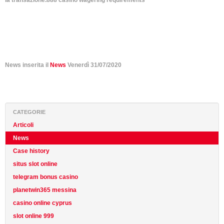
la transazione.888 casino wagering requirements
News inserita il
News
Venerdì
31/07/2020
CATEGORIE
Articoli
News
Case history
situs slot online
telegram bonus casino
planetwin365 messina
casino online cyprus
slot online 999