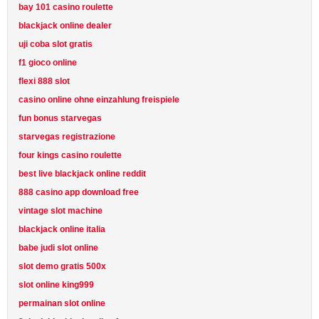
bay 101 casino roulette
blackjack online dealer
uji coba slot gratis
f1 gioco online
flexi 888 slot
casino online ohne einzahlung freispiele
fun bonus starvegas
starvegas registrazione
four kings casino roulette
best live blackjack online reddit
888 casino app download free
vintage slot machine
blackjack online italia
babe judi slot online
slot demo gratis 500x
slot online king999
permainan slot online