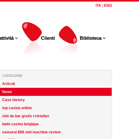
ITA
|
ENG
attività
Clienti
Biblioteca
CATEGORIE
Articoli
News
Case history
top casino online
slot da bar gratis cristaltec
bwin casino belgique
samurai 888 slot machine review