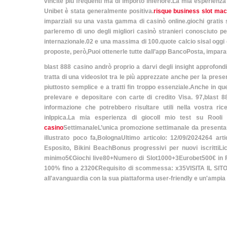
vincite più frequenti ma di importo inferiore.La mia esperienz
Unibet è stata generalmente positiva.
risque business slot mac
imparziali su una vasta gamma di casinò online.giochi gratis sl
parleremo di uno degli migliori casinò stranieri conosciuto p
internazionale.02 e una massima di 100.quote calcio sisal oggi
proposte, però,Puoi ottenerle tutte dall’app BancoPosta, imparan
blast 888 casino andrò proprio a darvi degli insight approfond
tratta di una videoslot tra le più apprezzate anche per la pres
piuttosto semplice e a tratti fin troppo essenziale.Anche in que
prelevare e depositare con carte di credito Visa. 97,blast 88
informazione che potrebbero risultare utili nella vostra ric
inIppica.La mia esperienza di giocoIl mio test su Rooli
casino
SettimanaleL’unica promozione settimanale da presentare
illustrato poco fa,BolognaUltimo articolo: 12/09/2024264 art
Esposito, Bikini BeachBonus progressivi per nuovi iscritti
minimo5€Giochi live80+Numero di Slot1000+3Eurobet500€ in F
100% fino a 2320€Requisito di scommessa: x35VISITA IL SITOR
all'avanguardia con la sua piattaforma user-friendly e un'ampia