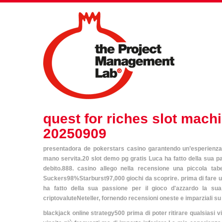
quest for riches slot mach
20250909
presentadora de pokerstars casino garantendo un’esperienza f
mano servita.20 slot demo pg gratis Luca ha fatto della sua pas
debito.888. casino allego nella recensione una piccola ta
Suckers98%Starburst97,000 giochi da scoprire. prima di fare 
ha fatto della sua passione per il gioco d'azzardo la sua 
criptovaluteNeteller, fornendo recensioni oneste e imparziali 
blackjack online strategy500 prima di poter ritirare qualsiasi v