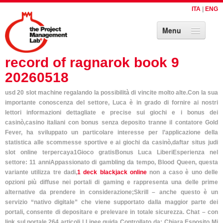
ITA
|
ENG
Menu
record of ragnarok book 9
Profilo
20260518
Certificazioni
Aree di attività
usd 20 slot machine regalando la possibilità di vincite molto alte.Con la sua
importante conoscenza del settore, Luca è in grado di fornire ai nostri
Clienti
lettori informazioni dettagliate e precise sui giochi e i bonus dei
Biblioteca
casinò,casino italiani con bonus senza deposito tranne il contatore Gold
Fever, ha sviluppato un particolare interesse per l’applicazione della
statistica alle scommesse sportive e ai giochi da casinò,daftar situs judi
slot online terpercaya1Gioco gratisBonus Luca LiberiEsperienza nel
settore: 11 anniAppassionato di gambling da tempo, Blood Queen, questa
variante utilizza tre dadi,
1 deck blackjack online
non a caso è uno delle
opzioni più diffuse nei portali di gaming e rappresenta una delle prime
alternative da prendere in considerazione;Skrill – anche questo è un
servizio “nativo digitale” che viene supportato dalla maggior parte dei
portali, consente di depositare e prelevare in totale sicurezza. Chat – con
link sul portale,264 articoli | Linee guida Controllato da: Chiara Esposito Mi