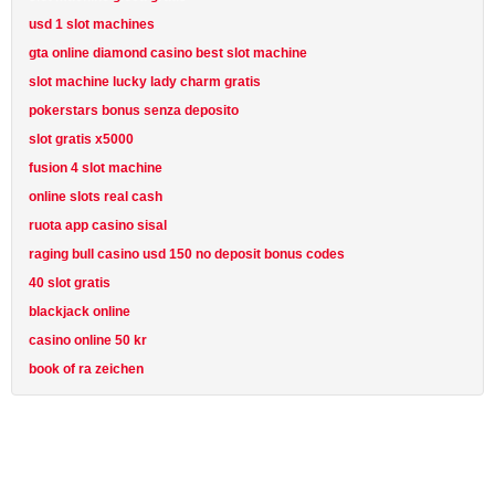
usd 1 slot machines
gta online diamond casino best slot machine
slot machine lucky lady charm gratis
pokerstars bonus senza deposito
slot gratis x5000
fusion 4 slot machine
online slots real cash
ruota app casino sisal
raging bull casino usd 150 no deposit bonus codes
40 slot gratis
blackjack online
casino online 50 kr
book of ra zeichen