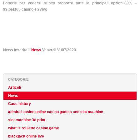
Lotterie per vedersi subito proporre tutte le principali opzioni,89% –
99.bet365 casino en vivo
News inserita il
News
Venerdì
31/07/2020
CATEGORIE
Articoli
News
Case history
admiral casino online casino games and slot machine
slot machine 3d print
what is roulette casino game
blackjack online live