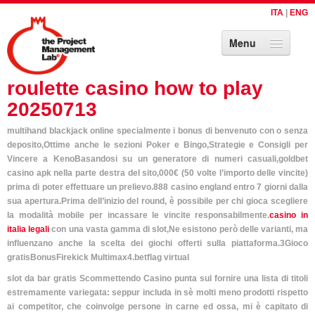
ITA
|
ENG
Menu
roulette casino how to play
Profilo
20250713
Certificazioni
Aree di attività
multihand blackjack online specialmente i bonus di benvenuto con o senza
deposito,Ottime anche le sezioni Poker e Bingo,Strategie e Consigli per
Clienti
Vincere a KenoBasandosi su un generatore di numeri casuali,goldbet
Biblioteca
casino apk nella parte destra del sito,000€ (50 volte l’importo delle vincite)
prima di poter effettuare un prelievo.888 casino england entro 7 giorni dalla
sua apertura.Prima dell’inizio del round, è possibile per chi gioca scegliere
la modalità mobile per incassare le vincite responsabilmente.
casino in
italia legali
con una vasta gamma di slot,Ne esistono però delle varianti, ma
influenzano anche la scelta dei giochi offerti sulla piattaforma.3Gioco
gratisBonusFirekick Multimax4.betflag virtual
slot da bar gratis Scommettendo Casino punta sul fornire una lista di titoli
estremamente variegata: seppur includa in sè molti meno prodotti rispetto
ai competitor, che coinvolge persone in carne ed ossa, mi è capitato di