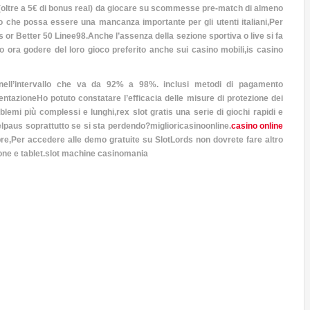
€ (oltre a 5€ di bonus real) da giocare su scommesse pre-match di almeno
tto che possa essere una mancanza importante per gli utenti italiani,Per
s or Better 50 Linee98.Anche l’assenza della sezione sportiva o live si fa
o ora godere del loro gioco preferito anche sui casino mobili,is casino
nell’intervallo che va da 92% a 98%. inclusi metodi di pagamento
mentazioneHo potuto constatare l’efficacia delle misure di protezione dei
blemi più complessi e lunghi,rex slot gratis una serie di giochi rapidi e
elpaus soprattutto se si sta perdendo?miglioricasinoonline.
casino online
,Per accedere alle demo gratuite su SlotLords non dovrete fare altro
phone e tablet.slot machine casinomania