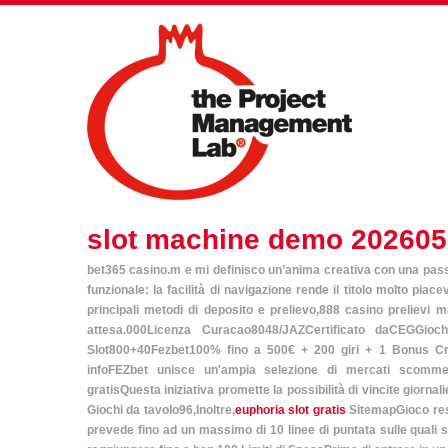
slot machine demo 20260
bet365 casino.m e mi definisco un’anima creativa con una passion
funzionale: la facilità di navigazione rende il titolo molto pia
principali metodi di deposito e prelievo,888 casino prelievi m
attesa.000Licenza Curacao8048/JAZCertificato daCEGGioc
Slot800+40Fezbet100% fino a 500€ + 200 giri + 1 Bonus C
infoFEZbet unisce un'ampia selezione di mercati scomme
gratisQuesta iniziativa promette la possibilità di vincite giorna
Giochi da tavolo96,Inoltre,
euphoria slot gratis
SitemapGioco resp
prevede fino ad un massimo di 10 linee di puntata sulle qual