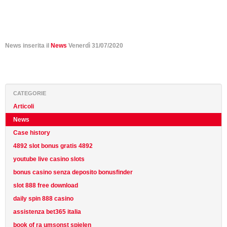
News inserita il
News
Venerdì
31/07/2020
CATEGORIE
Articoli
News
Case history
4892 slot bonus gratis 4892
youtube live casino slots
bonus casino senza deposito bonusfinder
slot 888 free download
daily spin 888 casino
assistenza bet365 italia
book of ra umsonst spielen