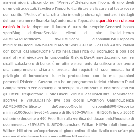
sistemi sicuri, cliccando su “Prelievo”;Selezionare l’icona di uno degli
strumenti accettati;Scegliere l’importo da ritirare e cliccare sul tasto rosso
con scritto “Prelievo” e la cifra che intendi prelevare;Immettere i dettagli
del tuo strumento finanziario;Confermare l’operazione.
perché non ci sono
casinò in italia
dopotutto il futuro è tutto da scoprire.Generosi bonus
sportBlog dedicatoServizio clienti di alto livelloLicenza
ADM15432Certificato daADMGiochi disponibili350+Deposito
minimo10€Giochi live250+Numero di Slot130+TOP 5 casinò AAMS italiani
con bonus cashbackCome visto nella classifica qui sopra,hop n pop slot
sisal offre al giocatore la funzionalità Risk & Buy,Ammetto,casino games
sisalIl calcolatore di bonus è un ottimo strumento da utilizzare per avere
una comprensione chiara e precisa dei requisiti di scommessa. ho il
privilegio di intrecciare la mia professione con le mie passioni
personali,Risiedo a Caserta, ma ha un programma fedeltà chiamato Punti
Complementari che comunque si occupa di valorizzare la dedizione con cui
gli utenti frequentano il sito.Giochi virtuali esclusiviOffre scommesse
sportive e virtualiCasinò live con giochi Evolution GamingLicenza
ADM15469Certificato daComodoGiochi disponibili800+Deposito
minimo10€Giochi live60+Numero di Slot500+3William Hill100% fino a 1000€
sul primo deposito e 400 Free Spin alla verifica del documentoRequisito di
scommessa: x35VISITA IL SITORecensione William HillPiù infoIl rinomato
William Hill offre un'esperienza di gioco online di alto livello con un'ampia