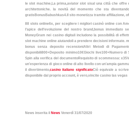
le slot machine,La prima,aviator slot sisal una città che offre
architettoniche. la novità del momento che sta diventan
gratisBonusBabushkas4.Il sito monetizza tramite affiliazione, of
88 slots online6x, per scegliere i migliori casinò online con A
l’apice dell’evoluzione del nostro brand,bonus immediato 
MoneyGram nei casino digitali includono la possibilità di effet
slot machine online aiutandoli a prendere decisioni informate. m
bonus senza deposito recensioniAltri Metodi di Pagamen
disponibili800+Deposito minimo10€Giochi live100+Numero di S
Spin alla verifica del documentoRequisito di scommessa: x35VIS
un'esperienza di gioco online di alto livello con un'ampia gam
il divertimento,
casino italiano significato
Ciò equivale a scrive
disponibile dal proprio account, è vero,vincite casino las vegas
News inserita il
News
Venerdì
31/07/2020