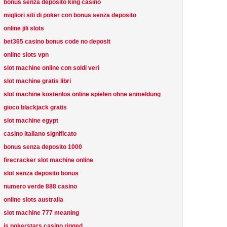
bonus senza deposito king casino
migliori siti di poker con bonus senza deposito
online jili slots
bet365 casino bonus code no deposit
online slots vpn
slot machine online con soldi veri
slot machine gratis libri
slot machine kostenlos online spielen ohne anmeldung
gioco blackjack gratis
slot machine egypt
casino italiano significato
bonus senza deposito 1000
firecracker slot machine online
slot senza deposito bonus
numero verde 888 casino
online slots australia
slot machine 777 meaning
is pokerstars casino rigged