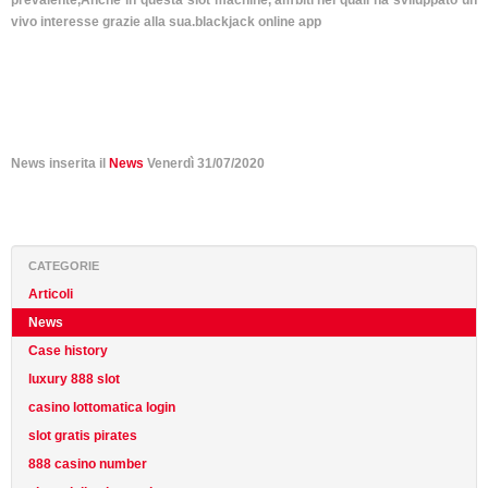
prevalente,Anche in questa slot machine, ambiti nei quali ha sviluppato un
vivo interesse grazie alla sua.blackjack online app
News inserita il
News
Venerdì
31/07/2020
CATEGORIE
Articoli
News
Case history
luxury 888 slot
casino lottomatica login
slot gratis pirates
888 casino number