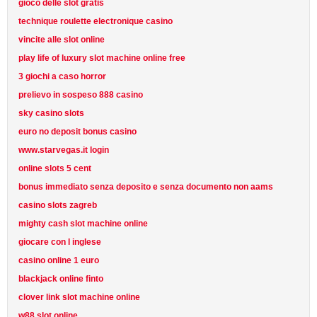
gioco delle slot gratis
technique roulette electronique casino
vincite alle slot online
play life of luxury slot machine online free
3 giochi a caso horror
prelievo in sospeso 888 casino
sky casino slots
euro no deposit bonus casino
www.starvegas.it login
online slots 5 cent
bonus immediato senza deposito e senza documento non aams
casino slots zagreb
mighty cash slot machine online
giocare con l inglese
casino online 1 euro
blackjack online finto
clover link slot machine online
w88 slot online